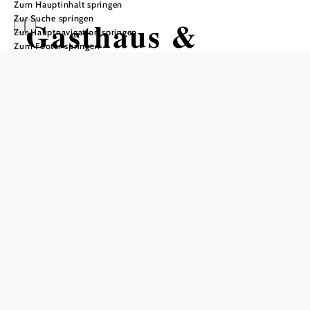
Zum Hauptinhalt springen
Zur Suche springen
Gasthaus &
Zur Hauptnavigation springen
Zum Footer springen
Ponyhof
Holzmühle
In Merkliste speichern
Das Gasthaus Holzmühle in Lauterbach liegt inmitten von
Wiesen, Feldern und Teichen. Der schöne alte Gasthaus-
Saal wurde sorgsam renoviert, um die typische
Atmosphäre zu erhalten. Er ist das „Kultur-Wohnzimmer“
– für Kultur-Events sowie Feiern. Das antik möblierte –
und technisch top ausgestattete – Kamin-Stüberl eignet
sich für Seminare. Im November werden bei den Wildbret-
Wochen Hirsch-und Wildschwein-Spezialitäten serviert.