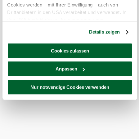
Cookies werden – mit Ihrer Einwilligung – auch von
Drittanbietern in den USA verarbeitet und verwendet. In
den USA besteht derzeit kein angemessenes
Datenschutzniveau, und es ist nicht ausgeschlossen,
Details zeigen
dass staatliche Sicherheitsbehörden entsprechende
Anordnungen gegenüber den Drittanbietern (Google und
Meta Platforms, Inc.) treffen, um Zugriff zu Daten zu
Cookies zulassen
Kontroll- und Überwachungszwecken zu erhalten.
Dagegen gibt es keine wirksamen Rechtsbehelfe und
Anpassen
Rechtsschutzmöglichkeiten. Zudem werden von den USA
keine geeigneten Garantien für den Schutz
personenbezogener Daten gewährt. Wir leiten nur Ihre IP-
Nur notwendige Cookies verwenden
Adresse (in gekürzter Form, sodass keine eindeutige
Zuordnung möglich ist) sowie technische Informationen
wie Browser, Internetanbieter, Endgerät und
Bildschirmauflösung an Google bzw. Meta weiter.
Weitere Details betreffend Cookies und einer möglichen
späteren Deaktivierung finden Sie in
unserer
Datenschutzerklärung
.